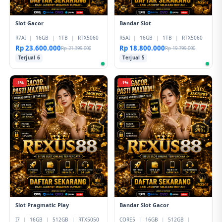
Slot Gacor
Bandar Slot
R7AI
|
16GB
|
1TB
|
RTX5060
R5AI
|
16GB
|
1TB
|
RTX5060
Rp 23.600.000
Rp 18.800.000
Rp 21.399.000
Rp 19.799.000
Terjual 6
Terjual 5
-1%
-1%
Slot Pragmatic Play
Bandar Slot Gacor
I7
|
16GB
|
512GB
|
RTX5050
CORE5
|
16GB
|
512GB
|