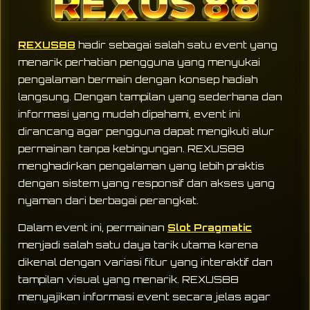
REXUS88
hadir sebagai salah satu event yang
menarik perhatian pengguna yang menyukai
pengalaman bermain dengan konsep hadiah
langsung. Dengan tampilan yang sederhana dan
informasi yang mudah dipahami, event ini
dirancang agar pengguna dapat mengikuti alur
permainan tanpa kebingungan. REXUS88
menghadirkan pengalaman yang lebih praktis
dengan sistem yang responsif dan akses yang
nyaman dari berbagai perangkat.
Dalam event ini, permainan
Slot Pragmatic
menjadi salah satu daya tarik utama karena
dikenal dengan variasi fitur yang interaktif dan
tampilan visual yang menarik. REXUS88
menyajikan informasi event secara jelas agar