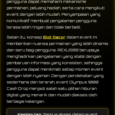
pengguna dapat memahami mekanisme
permainan, peluang hadiah, serta cara mengikuti
event dengan lebih mudah. Penyampaian yang
komunikatif membuat pengalaman pengguna
terasa lebih ringan dan tidak berbelit.
Selain itu, konsep
Slot Gacor
dalam event ini
memberikan nuansa permainan yang lebih dinamis
dan seru bagi pengguna. REXUS88 berupaya
menghadirkan pengalaman yang stabil dengan
pembaruan informasi yang konsisten, sehingga
pengguna dapat menikmati setiap momen event
dengan lebih nyaman. Dengan pendekatan yang
sederhana dan terarah, event Olympus 1000
Cash Drop menjadi salah satu pilihan hiburan
digital yang menarik dan mudah diakses oleh
berbagai kalangan.
Kesimpulan:
Semua akses dalam event