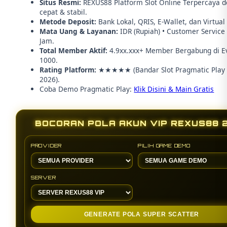
Situs Resmi:
REXUS88 Platform Slot Online Terpercaya 
cepat & stabil.
Metode Deposit:
Bank Lokal, QRIS, E-Wallet, dan Virtual
Mata Uang & Layanan:
IDR (Rupiah) • Customer Service
Jam.
Total Member Aktif:
4.9xx.xxx+ Member Bergabung di E
1000.
Rating Platform:
★★★★★ (Bandar Slot Pragmatic Play 
2026).
Coba Demo Pragmatic Play:
Klik Disini & Main Gratis
BOCORAN POLA AKUN VIP REXUS88 
PROVIDER
PILIH GAME DEMO
SERVER
GENERATE POLA SUPER SCATTER