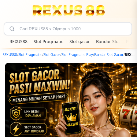
REXUS88
Slot Pragmatic
Slot gacor
Bandar Slot
Pragm
REXUS88
/
Slot Pragmatic
/
Slot Gacor
/
Slot Pragmatic Play
/
Bandar Slot Gacor
/
REXUS88 # Situs Slot Gacor Maxwin Main Sekarang Dan Menang Mudah Setiap Hari