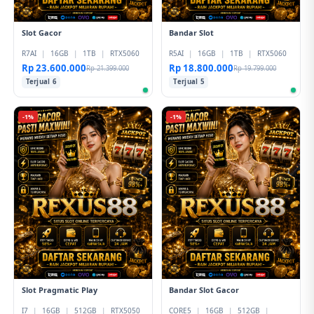
Slot Gacor
Bandar Slot
R7AI
|
16GB
|
1TB
|
RTX5060
R5AI
|
16GB
|
1TB
|
RTX5060
Rp 23.600.000
Rp 18.800.000
Rp 21.399.000
Rp 19.799.000
Terjual 6
Terjual 5
-1%
-1%
Slot Pragmatic Play
Bandar Slot Gacor
I7
|
16GB
|
512GB
|
RTX5050
CORE5
|
16GB
|
512GB
|