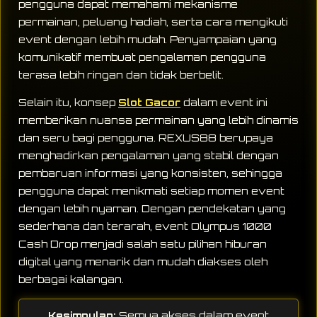
pengguna dapat memahami mekanisme
permainan, peluang hadiah, serta cara mengikuti
event dengan lebih mudah. Penyampaian yang
komunikatif membuat pengalaman pengguna
terasa lebih ringan dan tidak berbelit.
Selain itu, konsep
Slot Gacor
dalam event ini
memberikan nuansa permainan yang lebih dinamis
dan seru bagi pengguna. REXUS88 berupaya
menghadirkan pengalaman yang stabil dengan
pembaruan informasi yang konsisten, sehingga
pengguna dapat menikmati setiap momen event
dengan lebih nyaman. Dengan pendekatan yang
sederhana dan terarah, event Olympus 1000
Cash Drop menjadi salah satu pilihan hiburan
digital yang menarik dan mudah diakses oleh
berbagai kalangan.
Kesimpulan:
Semua akses dalam event