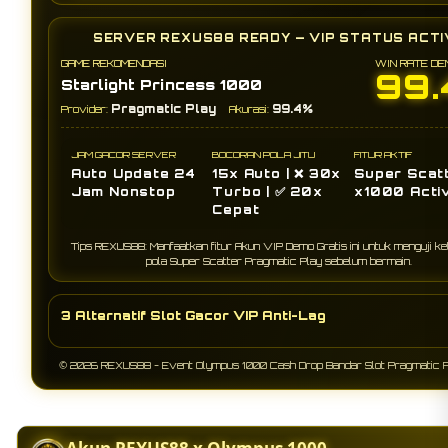
SERVER REXUS88 READY — VIP STATUS ACTI
GAME REKOMENDASI
WIN RATE DE
99
Starlight Princess 1000
Pragmatic Play
99.4%
Provider:
Akurasi:
JAM GACOR SERVER
BOCORAN POLA JITU
FITUR AKTIF
Auto Update 24
15x Auto | ❌ 30x
Super Scat
Jam Nonstop
Turbo | ✅ 20x
x1000 Acti
Cepat
Tips REXUS88: Manfaatkan fitur Akun VIP Demo Gratis ini untuk menguji k
pola Super Scatter Pragmatic Play sebelum bermain.
3 Alternatif Slot Gacor VIP Anti-Lag
© 2026 REXUS88 - Event Olympus 1000 Cash Drop Bandar Slot Pragmatic 