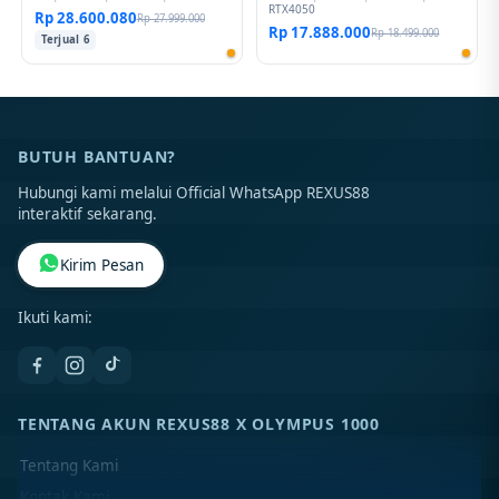
RTX4050
Rp 28.600.080
Rp 27.999.000
Rp 17.888.000
Rp 18.499.000
Terjual 6
BUTUH BANTUAN?
Hubungi kami melalui Official WhatsApp REXUS88
interaktif sekarang.
Kirim Pesan
Ikuti kami:
TENTANG AKUN REXUS88 X OLYMPUS 1000
Tentang Kami
Kontak Kami