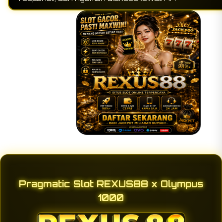
REXUS88."
Pragmatic Slot REXUS88 x Olympus
1000