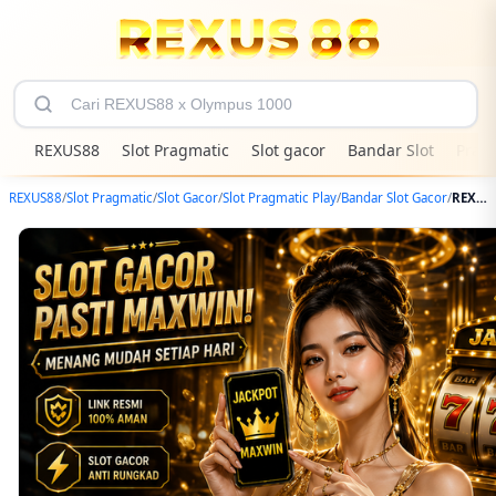
REXUS88
Slot Pragmatic
Slot gacor
Bandar Slot
Pragm
REXUS88
/
Slot Pragmatic
/
Slot Gacor
/
Slot Pragmatic Play
/
Bandar Slot Gacor
/
REXUS88 # Situs Slot Gacor Maxwin Main Sekarang Dan Menang Mudah Setiap Hari