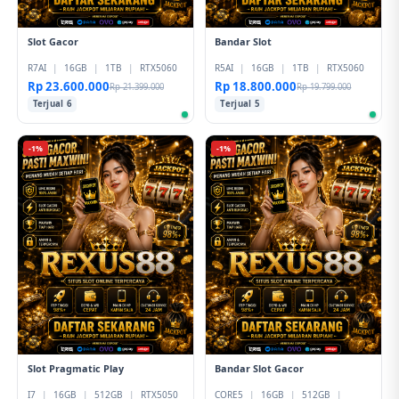
Slot Gacor
Bandar Slot
R7AI
|
16GB
|
1TB
|
RTX5060
R5AI
|
16GB
|
1TB
|
RTX5060
Rp 23.600.000
Rp 18.800.000
Rp 21.399.000
Rp 19.799.000
Terjual 6
Terjual 5
-1%
-1%
Slot Pragmatic Play
Bandar Slot Gacor
I7
|
16GB
|
512GB
|
RTX5050
CORE5
|
16GB
|
512GB
|