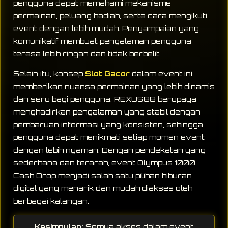
pengguna dapat memahami mekanisme
permainan, peluang hadiah, serta cara mengikuti
event dengan lebih mudah. Penyampaian yang
komunikatif membuat pengalaman pengguna
terasa lebih ringan dan tidak berbelit.
Selain itu, konsep
Slot Gacor
dalam event ini
memberikan nuansa permainan yang lebih dinamis
dan seru bagi pengguna. REXUS88 berupaya
menghadirkan pengalaman yang stabil dengan
pembaruan informasi yang konsisten, sehingga
pengguna dapat menikmati setiap momen event
dengan lebih nyaman. Dengan pendekatan yang
sederhana dan terarah, event Olympus 1000
Cash Drop menjadi salah satu pilihan hiburan
digital yang menarik dan mudah diakses oleh
berbagai kalangan.
Kesimpulan:
Semua akses dalam event