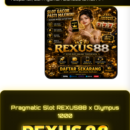
REXUS88."
Pragmatic Slot REXUS88 x Olympus
1000