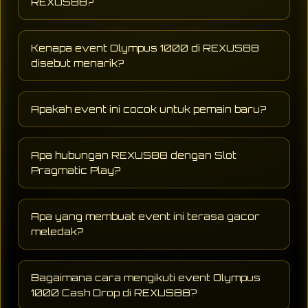
REXUS88?
Event Olympus 1000 Cash Drop di REXUS88
adalah promo spesial bertema permainan
Kenapa event Olympus 1000 di REXUS88
Pragmatic Play yang dibuat untuk menambah
disebut menarik?
keseruan pengguna saat menikmati
pengalaman bermain di platform.
Karena event ini membawa konsep cash drop
yang terasa lebih seru, dengan nuansa
Apakah event ini cocok untuk pemain baru?
permainan yang ramai, tampilan menarik, dan
kesempatan promo yang bisa diikuti
Cocok banget. REXUS88 menyajikan event
pengguna secara praktis.
dengan alur yang sederhana, jadi pemain
Apa hubungan REXUS88 dengan Slot
baru bisa lebih mudah memahami informasi
Pragmatic Play?
promo, cara ikut, dan ketentuan yang
tersedia.
REXUS88 menghadirkan pilihan permainan
bertema Pragmatic Play yang populer,
Apa yang membuat event ini terasa gacor
termasuk konsep Olympus 1000 yang dikenal
meledak?
punya tampilan megah, fitur menarik, dan
suasana bermain yang lebih hidup.
Sebutan gacor meledak menggambarkan
suasana event yang ramai, penuh antusias,
Bagaimana cara mengikuti event Olympus
dan dibuat lebih meriah agar pengguna bisa
1000 Cash Drop di REXUS88?
merasakan pengalaman bermain yang lebih