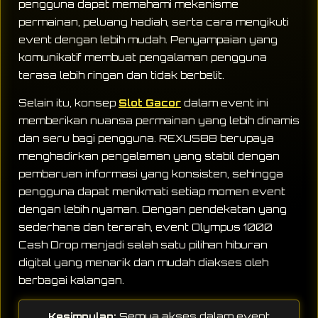
pengguna dapat memahami mekanisme
permainan, peluang hadiah, serta cara mengikuti
event dengan lebih mudah. Penyampaian yang
komunikatif membuat pengalaman pengguna
terasa lebih ringan dan tidak berbelit.
Selain itu, konsep
Slot Gacor
dalam event ini
memberikan nuansa permainan yang lebih dinamis
dan seru bagi pengguna. REXUS88 berupaya
menghadirkan pengalaman yang stabil dengan
pembaruan informasi yang konsisten, sehingga
pengguna dapat menikmati setiap momen event
dengan lebih nyaman. Dengan pendekatan yang
sederhana dan terarah, event Olympus 1000
Cash Drop menjadi salah satu pilihan hiburan
digital yang menarik dan mudah diakses oleh
berbagai kalangan.
Kesimpulan:
Semua akses dalam event