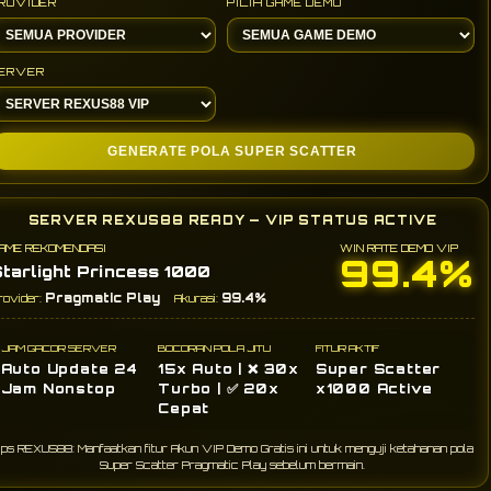
ROVIDER
PILIH GAME DEMO
ERVER
GENERATE POLA SUPER SCATTER
SERVER REXUS88 READY — VIP STATUS ACTIVE
AME REKOMENDASI
WIN RATE DEMO VIP
99.4%
tarlight Princess 1000
Pragmatic Play
99.4%
rovider:
Akurasi:
JAM GACOR SERVER
BOCORAN POLA JITU
FITUR AKTIF
Auto Update 24
15x Auto | ❌ 30x
Super Scatter
Jam Nonstop
Turbo | ✅ 20x
x1000 Active
Cepat
ips REXUS88: Manfaatkan fitur Akun VIP Demo Gratis ini untuk menguji ketahanan pola
Super Scatter Pragmatic Play sebelum bermain.