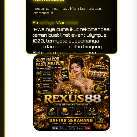
Testimoni & Input Member Gacor
Indonesia
Niskavaro Adhyaksa
"Sudah cukup lama jadi
pengguna setia dan event kali ini
menurut saya benar-benar
pecah. Nuansa Olympus 1000
Cash Drop-nya terasa spesial,
koleksi slot Pragmatic Play juga
tersusun rapi. Jujur, bikin makin
bangga tetap pilih REXUS88."