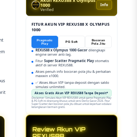
Akun REXUS88 x Olympus
1000
Info
Verified
FITUR AKUN VIP REXUS88 X OLYMPUS
1000
nt
Pragmatic
Bocoran
PG Soft
Play
Pola Jitu
REXUS88 x Olympus 1000 Gacor
dilengkapi
tem
engine server anti-lag.
Fitur
Super Scatter Pragmatic Play
otomatis
aktif di server REXUS88.
Akses penuh info bocoran pola jitu & perkalian
maxwin x1000.
pus
✅ Akses Akun VIP tanpa deposit dengan saldo
simulasi unlimited.
rit
Akses Gratis Akun VIP REXUS88 Tanpa Deposit*
Disclaimer: Simulasi Akun VIP REXUS88 untuk game Pragmatic Play
& PG Soft ini dirancang khusus untuk versi Demo Gacor 2026. Fitur
Super Scatter dan bocoran pola jitu dibuat untuk keperluan edukasi
ketangkasan bermain gratis.
Review Akun VIP
REXUS88