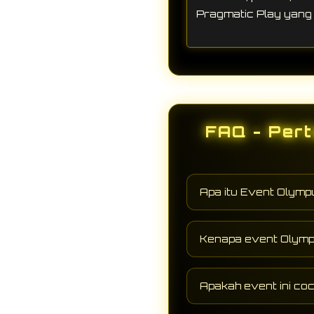
Pragmatic Play yang
FAQ - Per
Apa itu Event Olym
Event Olympus 1000 
Pragmatic Play yang
Kenapa event Olymp
pengalaman bermain d
Karena event ini me
permainan yang ramai
Apakah event ini co
secara praktis.
Cocok banget. REXUS