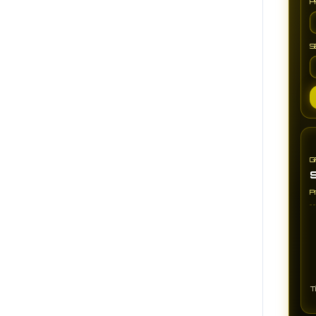
P
S
G
S
P
T