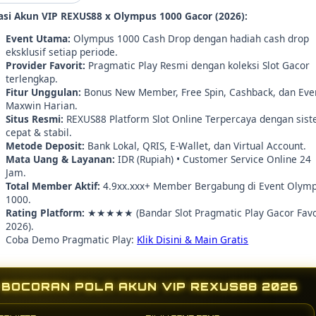
asi Akun VIP REXUS88 x Olympus 1000 Gacor (2026):
Event Utama:
Olympus 1000 Cash Drop dengan hadiah cash drop
eksklusif setiap periode.
Provider Favorit:
Pragmatic Play Resmi dengan koleksi Slot Gacor
terlengkap.
Fitur Unggulan:
Bonus New Member, Free Spin, Cashback, dan Eve
Maxwin Harian.
Situs Resmi:
REXUS88 Platform Slot Online Terpercaya dengan sis
cepat & stabil.
Metode Deposit:
Bank Lokal, QRIS, E-Wallet, dan Virtual Account.
Mata Uang & Layanan:
IDR (Rupiah) • Customer Service Online 24
Jam.
Total Member Aktif:
4.9xx.xxx+ Member Bergabung di Event Olym
1000.
Rating Platform:
★★★★★ (Bandar Slot Pragmatic Play Gacor Favo
2026).
Coba Demo Pragmatic Play:
Klik Disini & Main Gratis
BOCORAN POLA AKUN VIP REXUS88 2026