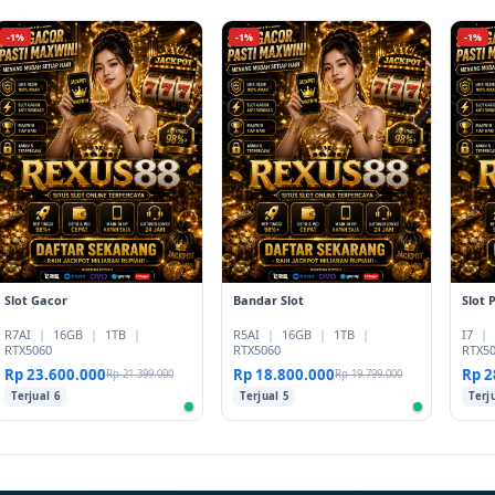
-1%
-1%
-1%
Slot Gacor
Bandar Slot
Slot 
R7AI
|
16GB
|
1TB
|
R5AI
|
16GB
|
1TB
|
I7
|
RTX5060
RTX5060
RTX5
Rp 23.600.000
Rp 18.800.000
Rp 2
Rp 21.399.000
Rp 19.799.000
Terjual 6
Terjual 5
Terj