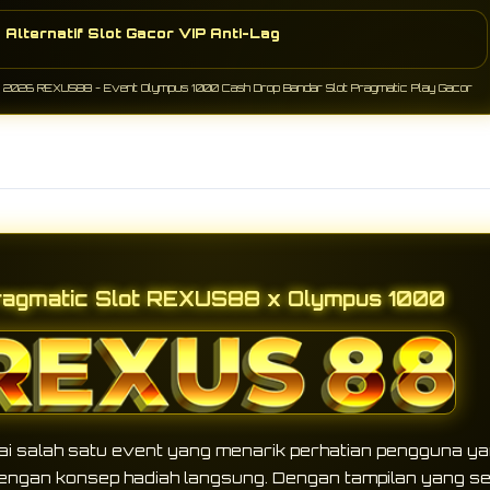
 Alternatif Slot Gacor VIP Anti-Lag
 2026 REXUS88 - Event Olympus 1000 Cash Drop Bandar Slot Pragmatic Play Gacor
ragmatic Slot REXUS88 x Olympus 1000
ai salah satu event yang menarik perhatian pengguna y
engan konsep hadiah langsung. Dengan tampilan yang s