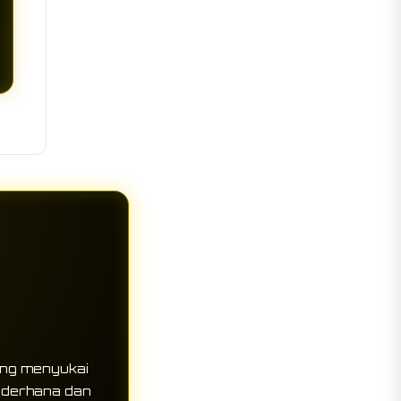
ang menyukai
ederhana dan