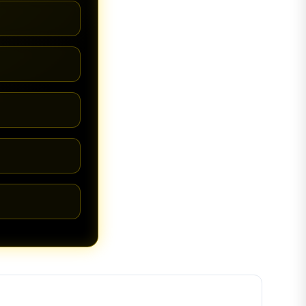
edia.
r, termasuk
suasana
usias, dan
ebih seru
sedia, lalu
gar tidak
a bisa
gung mencari
 nyaman, dan
ati