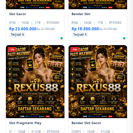
Slot Gacor
Bandar Slot
R7AI
|
16GB
|
1TB
|
RTX5060
R5AI
|
16GB
|
1TB
|
RTX5060
Rp 23.600.000
Rp 18.800.000
Rp 21.399.000
Rp 19.799.000
Terjual 6
Terjual 5
-1%
-1%
Slot Pragmatic Play
Bandar Slot Gacor
I7
|
16GB
|
512GB
|
RTX5050
CORE5
|
16GB
|
512GB
|