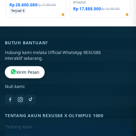
RTX4050
Rp 28.600.080
Rp 27.999.000
Rp 17.888.000
Rp 18.499.000
Terjual 6
BUTUH BANTUAN?
Hubungi kami melalui Official WhatsApp REXUS88
interaktif sekarang.
Kirim Pesan
Ikuti kami:
TENTANG AKUN REXUS88 X OLYMPUS 1000
Tentang Kami
Kontak Kami