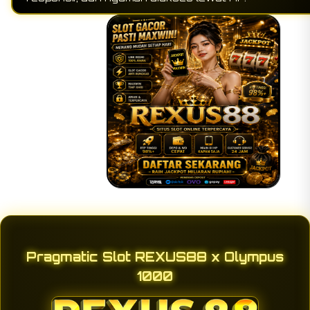
REXUS88."
Pragmatic Slot REXUS88 x Olympus
1000