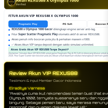
Akun REXUS88 x Olympus 1000
Verified
FITUR AKUN VIP REXUS88 X OLYMPUS 1000
Pragmatic Play
PG Soft
Bocoran P
REXUS88 x Olympus 1000 Gacor
dilengkapi engine server anti-lag.
Fitur
Super Scatter Pragmatic Play
otomatis aktif di server REXUS88.
Akses penuh info bocoran pola jitu & perkalian maxwin x1000.
✅ Akses Akun VIP tanpa deposit dengan saldo simulasi unlimited.
Akses Gratis Akun VIP REXUS88 Tanpa Deposit*
Disclaimer: Simulasi Akun VIP REXUS88 untuk game Pragmatic Play & PG Soft ini dirancang khusus untuk 
2026. Fitur Super Scatter dan bocoran pola jitu dibuat untuk keperluan edukasi ketangkasan bermain gratis
Review Akun VIP REXUS88
Testimoni & Input Member Gacor Indonesia
Niskavaro Adhyaksa
"Sudah cukup lama jadi pengguna setia dan event kali
menurut saya benar-benar pecah. Nuansa Olympus 
Cash Drop-nya terasa spesial, koleksi slot Pragmati
juga tersusun rapi. Jujur, bikin makin bangga tetap pili