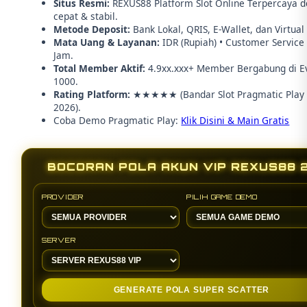
Situs Resmi:
REXUS88 Platform Slot Online Terpercaya 
cepat & stabil.
Metode Deposit:
Bank Lokal, QRIS, E-Wallet, dan Virtual
Mata Uang & Layanan:
IDR (Rupiah) • Customer Service
Jam.
Total Member Aktif:
4.9xx.xxx+ Member Bergabung di E
1000.
Rating Platform:
★★★★★ (Bandar Slot Pragmatic Play 
2026).
Coba Demo Pragmatic Play:
Klik Disini & Main Gratis
BOCORAN POLA AKUN VIP REXUS88 
PROVIDER
PILIH GAME DEMO
SERVER
GENERATE POLA SUPER SCATTER