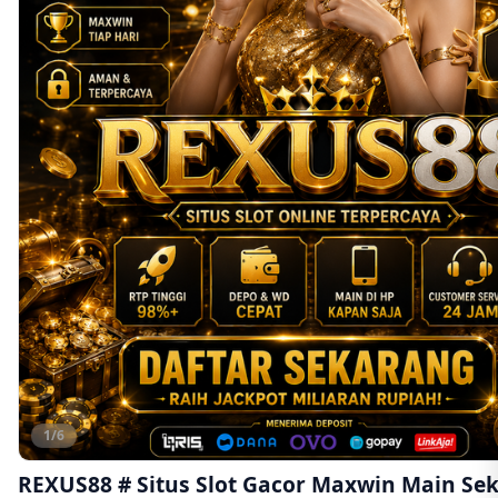
1/6
REXUS88 # Situs Slot Gacor Maxwin Main Se