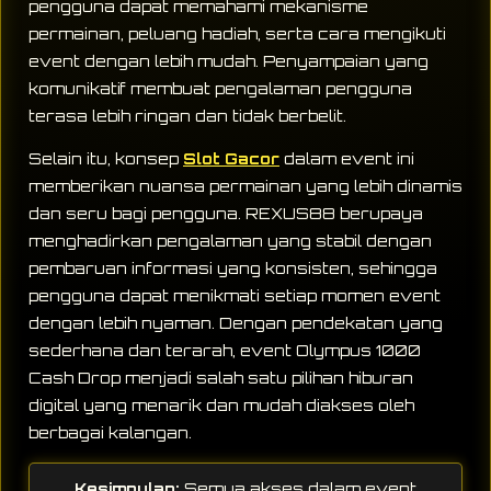
pengguna dapat memahami mekanisme
permainan, peluang hadiah, serta cara mengikuti
event dengan lebih mudah. Penyampaian yang
komunikatif membuat pengalaman pengguna
terasa lebih ringan dan tidak berbelit.
Selain itu, konsep
Slot Gacor
dalam event ini
memberikan nuansa permainan yang lebih dinamis
dan seru bagi pengguna. REXUS88 berupaya
menghadirkan pengalaman yang stabil dengan
pembaruan informasi yang konsisten, sehingga
pengguna dapat menikmati setiap momen event
dengan lebih nyaman. Dengan pendekatan yang
sederhana dan terarah, event Olympus 1000
Cash Drop menjadi salah satu pilihan hiburan
digital yang menarik dan mudah diakses oleh
berbagai kalangan.
Kesimpulan:
Semua akses dalam event