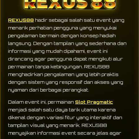
REXUS88
hadir sebagai salah satu event yang
menarik perhatian pengguna yang menyukai
pengalaman bermain dengan konsep hadiah
langsung. Dengan tampilan yang sederhana dan
informasi yang mudah dipahami, event ini
dirancang agar pengguna dapat mengikuti alur
permainan tanpa kebingungan. REXUS88
menghadirkan pengalaman yang lebih praktis
dengan sistem yang responsif dan akses yang
nyaman dari berbagai perangkat.
Dalam event ini, permainan
Slot Pragmatic
menjadi salah satu daya tarik utama karena
dikenal dengan variasi fitur yang interaktif dan
tampilan visual yang menarik. REXUS88
menyajikan informasi event secara jelas agar