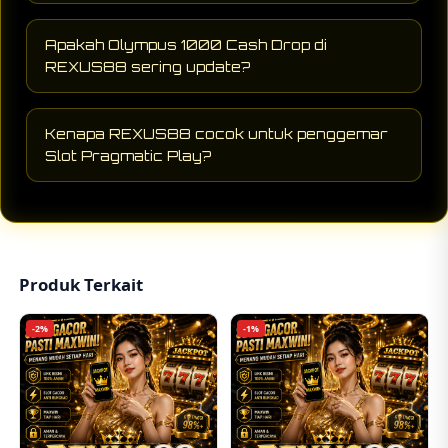
seru dan tidak monoton.
Pengguna cukup mengakses halaman
REXUS88, membaca detail event yang
Apakah Olympus 1000 Cash Drop di
tersedia, lalu mengikuti ketentuan promo
REXUS88 sering update?
sesuai panduan. Pastikan selalu cek info
terbaru agar tidak ketinggalan update event.
Ya, informasi event di REXUS88 biasanya
dibuat mudah dipantau agar pengguna bisa
Kenapa REXUS88 cocok untuk penggemar
mengetahui update terbaru seputar Olympus
Slot Pragmatic Play?
1000 Cash Drop tanpa harus bingung mencari
detailnya.
Karena REXUS88 menghadirkan suasana
bermain yang praktis, tampilan yang nyaman,
dan pilihan permainan Pragmatic Play yang
populer, sehingga pengguna bisa menikmati
pengalaman hiburan yang lebih seru dan
Produk Terkait
friendly.
-2%
-1%