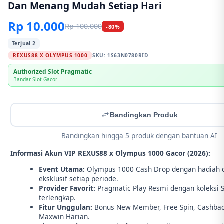
Dan Menang Mudah Setiap Hari
Rp 10.000
Rp 100.000
-80%
Terjual 2
REXUS88 X OLYMPUS 1000
SKU:
1S63N0780RID
Authorized Slot Pragmatic
Bandar Slot Gacor
Bandingkan Produk
Bandingkan hingga 5 produk dengan bantuan AI
Informasi Akun VIP REXUS88 x Olympus 1000 Gacor (2026):
Event Utama:
Olympus 1000 Cash Drop dengan hadiah 
eksklusif setiap periode.
Provider Favorit:
Pragmatic Play Resmi dengan koleksi S
terlengkap.
Fitur Unggulan:
Bonus New Member, Free Spin, Cashbac
Maxwin Harian.