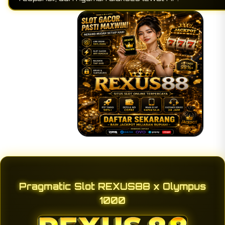
REXUS88."
Pragmatic Slot REXUS88 x Olympus
1000