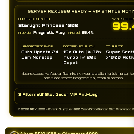
SERVER REXUS88 READY — VIP STATUS ACTI
GAME REKOMENDASI
WIN RATE DE
99
Starlight Princess 1000
Pragmatic Play
99.4%
Provider:
Akurasi:
JAM GACOR SERVER
BOCORAN POLA JITU
FITUR AKTIF
Auto Update 24
15x Auto | ❌ 30x
Super Scat
Jam Nonstop
Turbo | ✅ 20x
x1000 Acti
Cepat
Tips REXUS88: Manfaatkan fitur Akun VIP Demo Gratis ini untuk menguji k
pola Super Scatter Pragmatic Play sebelum bermain.
3 Alternatif Slot Gacor VIP Anti-Lag
© 2026 REXUS88 - Event Olympus 1000 Cash Drop Bandar Slot Pragmatic 