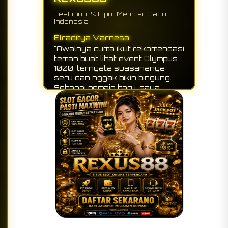
Testimoni & Input Member Gacor
Indonesia
Niskavaro Adhyaksa
"Sudah cukup lama jadi
pengguna setia dan event kali ini
menurut saya benar-benar
pecah. Nuansa Olympus 1000
Cash Drop-nya terasa spesial,
koleksi slot Pragmatic Play juga
tersusun rapi. Jujur, bikin makin
bangga tetap pilih REXUS88."