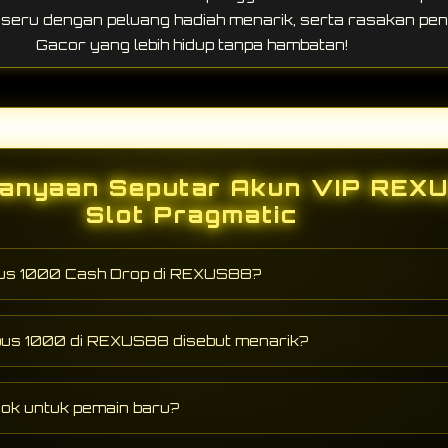
 seru dengan peluang hadiah menarik, serta rasakan pe
Gacor yang lebih hidup tanpa hambatan!
tanyaan Seputar Akun VIP REX
Slot Pragmatic
pus 1000 Cash Drop di REXUS88?
Cash Drop di REXUS88 adalah promo spesial bertema pe
 dibuat untuk menambah keseruan pengguna saat menikm
us 1000 di REXUS88 disebut menarik?
i platform.
mbawa konsep cash drop yang terasa lebih seru, dengan
, tampilan menarik, dan kesempatan promo yang bisa diik
cok untuk pemain baru?
88 menyajikan event dengan alur yang sederhana, jadi 