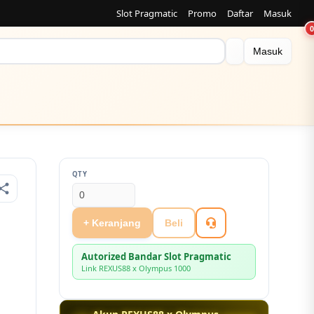
Slot Pragmatic
Promo
Daftar
Masuk
0
Masuk
QTY
+ Keranjang
Beli
Autorized Bandar Slot Pragmatic
Link REXUS88 x Olympus 1000