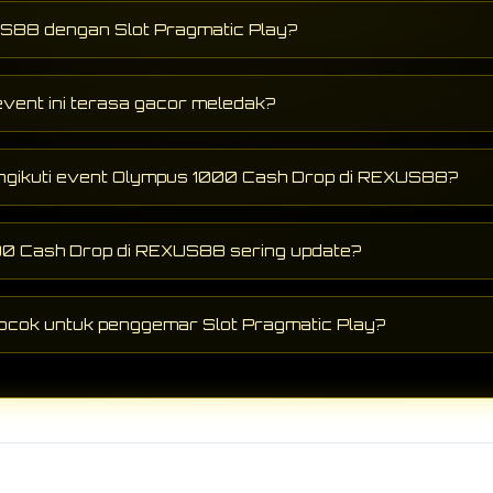
ahami informasi promo, cara ikut, dan ketentuan yang ters
88 dengan Slot Pragmatic Play?
n pilihan permainan bertema Pragmatic Play yang popule
 yang dikenal punya tampilan megah, fitur menarik, dan 
vent ini terasa gacor meledak?
dup.
dak menggambarkan suasana event yang ramai, penuh ant
 agar pengguna bisa merasakan pengalaman bermain yang l
gikuti event Olympus 1000 Cash Drop di REXUS88?
akses halaman REXUS88, membaca detail event yang ter
promo sesuai panduan. Pastikan selalu cek info terbaru a
0 Cash Drop di REXUS88 sering update?
event.
 di REXUS88 biasanya dibuat mudah dipantau agar penggun
erbaru seputar Olympus 1000 Cash Drop tanpa harus bin
ok untuk penggemar Slot Pragmatic Play?
hadirkan suasana bermain yang praktis, tampilan yang
agmatic Play yang populer, sehingga pengguna bisa menikm
ang lebih seru dan friendly.