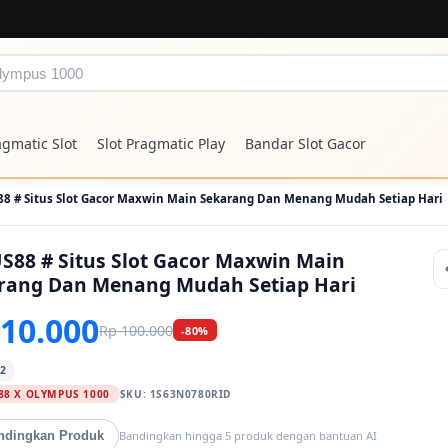
agmatic Slot
Slot Pragmatic Play
Bandar Slot Gacor
8 # Situs Slot Gacor Maxwin Main Sekarang Dan Menang Mudah Setiap Hari
S88 # Situs Slot Gacor Maxwin Main
rang Dan Menang Mudah Setiap Hari
10.000
Rp 100.000
-80%
 2
88 X OLYMPUS 1000
SKU:
1S63N0780RID
ndingkan Produk
Bandingkan hingga 5 produk dengan bantuan AI