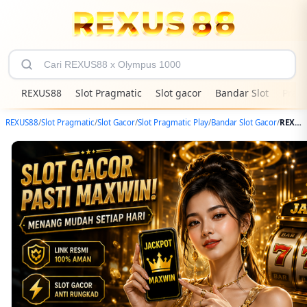
REXUS88
Slot Pragmatic
Slot gacor
Bandar Slot
Pragm
REXUS88
/
Slot Pragmatic
/
Slot Gacor
/
Slot Pragmatic Play
/
Bandar Slot Gacor
/
REXUS88 # Situs Slot Gacor Maxwin Main Sekarang Dan Menang Mudah Setiap Hari