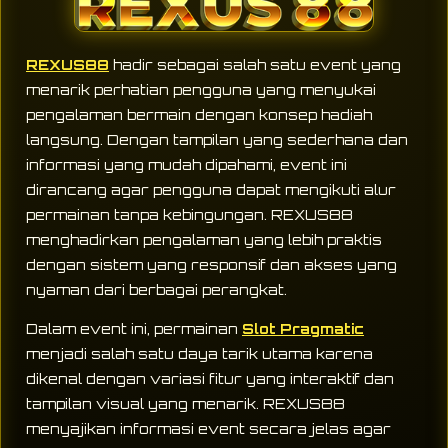
REXUS88
hadir sebagai salah satu event yang
menarik perhatian pengguna yang menyukai
pengalaman bermain dengan konsep hadiah
langsung. Dengan tampilan yang sederhana dan
informasi yang mudah dipahami, event ini
dirancang agar pengguna dapat mengikuti alur
permainan tanpa kebingungan. REXUS88
menghadirkan pengalaman yang lebih praktis
dengan sistem yang responsif dan akses yang
nyaman dari berbagai perangkat.
Dalam event ini, permainan
Slot Pragmatic
menjadi salah satu daya tarik utama karena
dikenal dengan variasi fitur yang interaktif dan
tampilan visual yang menarik. REXUS88
menyajikan informasi event secara jelas agar